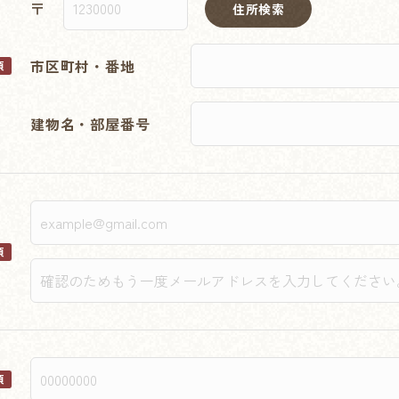
〒
住所検索
市区町村・番地
須
建物名・部屋番号
須
須