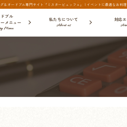
グ＆オードブル専門サイト「ミスタービュッフェ」 | イベントに最適なお料
ードブル
私たちについて
対応エ
リーメニュー
About us
Are
very Menu