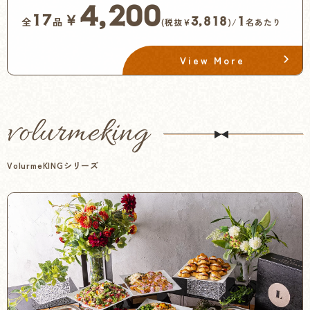
4,200
￥
17
3,818
1
全
品
(税抜¥
)/
名あたり
View More
volurmeking
VolurmeKINGシリーズ