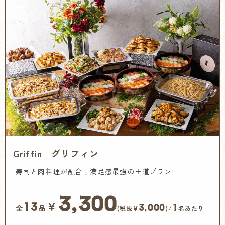
Griffin グリフィン
寿司と肉料理が融合！満足感最強の王道プラン
3,300
￥
13
3,000
1
全
品
(税抜¥
)/
名あたり