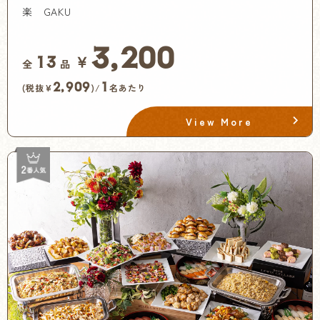
楽 GAKU
3,200
￥
13
全
品
2,909
1
(税抜¥
)/
名あたり
View More