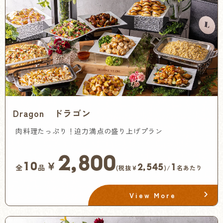
Dragon ドラゴン
肉料理たっぷり！迫力満点の盛り上げプラン
2,800
￥
10
2,545
1
全
品
(税抜¥
)/
名あたり
View More