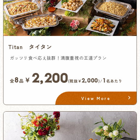
Titan タイタン
ガッツリ食べ応え抜群！満腹重視の王道プラン
2,200
￥
8
2,000
1
全
品
(税抜¥
)/
名あたり
View More