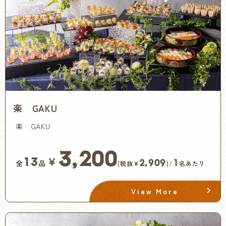
楽 GAKU
楽 GAKU
3,200
￥
13
2,909
1
全
品
(税抜¥
)/
名あたり
View More