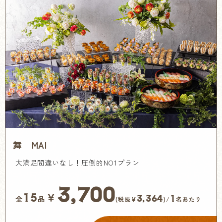
舞 MAI
大満足間違いなし！圧倒的NO1プラン
3,700
￥
15
3,364
1
全
品
(税抜¥
)/
名あたり