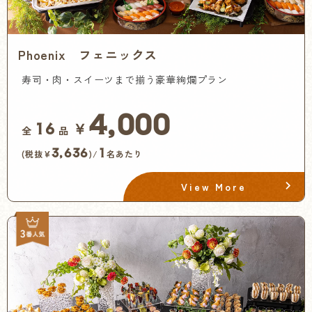
Phoenix フェニックス
寿司・肉・スイーツまで揃う豪華絢爛プラン
4,000
￥
16
全
品
3,636
1
(税抜¥
)/
名あたり
View More