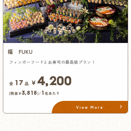
福 FUKU
フィンガーフードとお寿司の最高級プラン！
4,200
￥
17
全
品
3,818
1
(税抜¥
)/
名あたり
View More