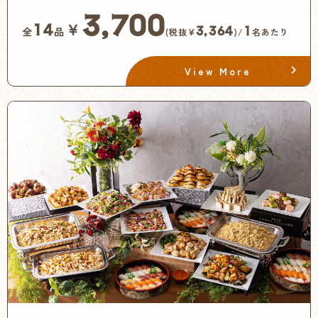
3,700
￥
14
3,364
1
全
品
(税抜¥
)/
名あたり
View More