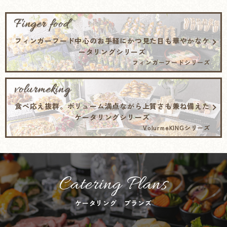
Finger food
フィンガーフード中心のお手軽にかつ見た目も華やかなケ
ータリングシリーズ
フィンガーフードシリーズ
volurmeking
食べ応え抜群。ボリューム満点ながら上質さも兼ね備えた
ケータリングシリーズ
VolurmeKINGシリーズ
Catering Plans
ケータリング プランズ