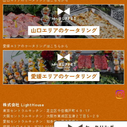
愛媛エリアのケータリングはこちらから
株式会社 LightHouse
東京セントラルキッチン：足立区千住橋戸町４９-１F
大阪セントラルキッチン：大阪市東成区玉津２丁目５−２９
愛知セントラルキッチン：知多市大興寺長根８４
福岡/山口エリア：〒750-0008 山口県下関市田中町8-11