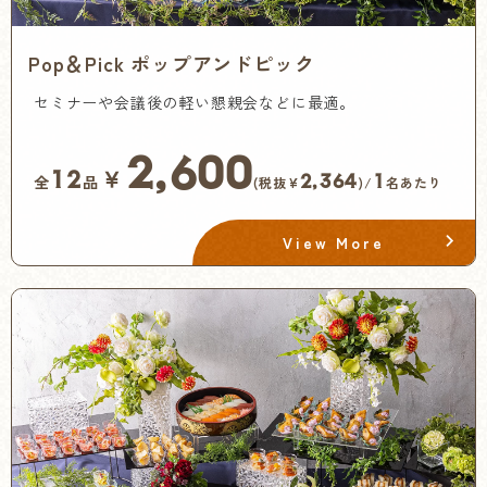
Pop＆Pick ポップアンドピック
セミナーや会議後の軽い懇親会などに最適。
2,600
￥
12
2,364
1
全
品
(税抜¥
)/
名あたり
View More