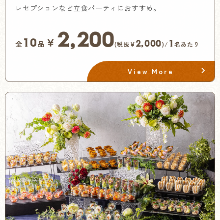
レセプションなど立食パーティにおすすめ。
2,200
￥
10
2,000
1
全
品
(税抜¥
)/
名あたり
View More