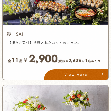
彩 SAI
【握り寿司付】洗練されたおすすめプラン。
2,900
￥
11
2,636
1
全
品
(税抜¥
)/
名あたり
View More