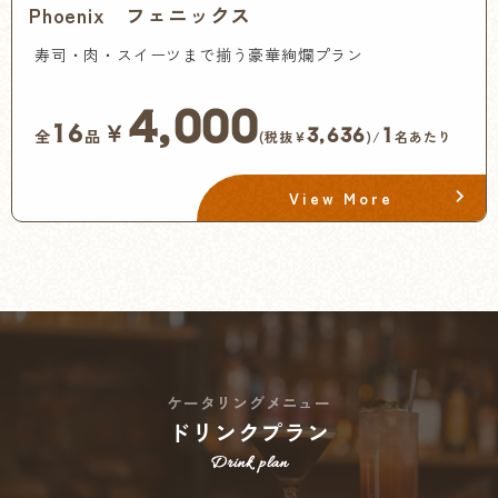
Phoenix フェニックス
寿司・肉・スイーツまで揃う豪華絢爛プラン
4,000
￥
16
3,636
1
全
品
(税抜¥
)/
名あたり
View More
ケータリングメニュー
ドリンクプラン
Drink plan