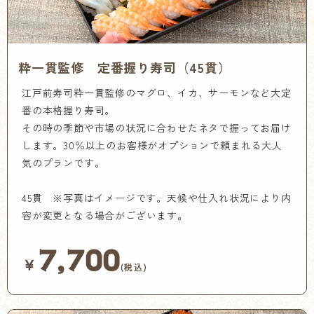
粋一貫監修 定番握り寿司（45貫）
江戸前寿司粋一貫監修のマグロ、イカ、サーモンなど大定
番の本格握り寿司。
その時の季節や市場の状況に合わせたネタで握ってお届け
します。30％以上のお客様がオプションで頼まれる大人
気のプランです。
45貫 ※写真はイメージです。天候や仕入れ状況により内
容が変更となる場合がございます。
7,700
￥
(税込)