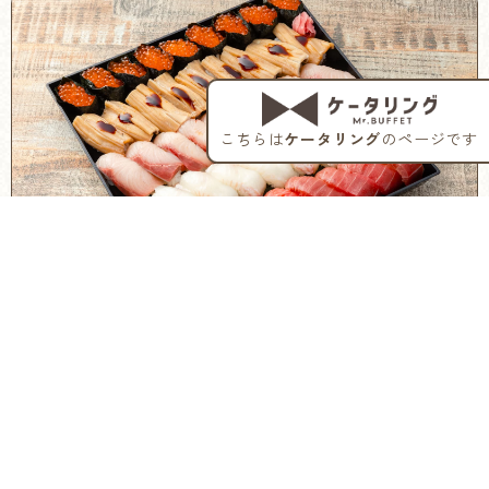
こち
粋一貫監修 特上握り寿司（45貫）
【寿司屋の出前に絶対負けません】江戸前寿司粋一貫監
修。季節に合わせた最高級のネタを使った贅沢本格握り寿
司。その時の季節や市場の状況に合わせたネタで握ってお
届けします。大切なお客様へのおもてなしや仲間内でのご
馳走にぜひご依頼ください。